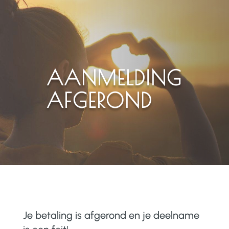
AANMELDING
AFGEROND
Je betaling is afgerond en je deelname