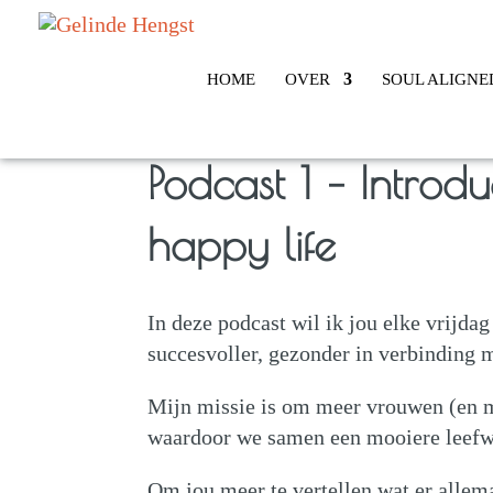
HOME
OVER
SOUL ALIGNE
Podcast 1 – Introd
happy life
In deze podcast wil ik jou elke vrijda
succesvoller, gezonder in verbinding m
Mijn missie is om meer vrouwen (en ma
waardoor we samen een mooiere leefw
Om jou meer te vertellen wat er allema