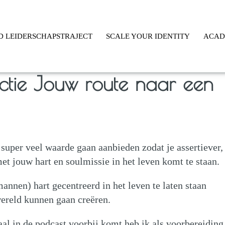
D LEIDERSCHAPSTRAJECT
SCALE YOUR IDENTITY
ACA
uctie Jouw route naar een
g super veel waarde gaan aanbieden zodat je assertiever,
et jouw hart en soulmissie in het leven komt te staan.
nnen) hart gecentreerd in het leven te laten staan
ereld kunnen gaan creëren.
al in de podcast voorbij komt heb ik als voorbereiding