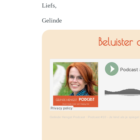
Liefs,
Gelinde
Beluister
Gelinde Hengst Podcast
·
Podcast #10 - Je kind als je spiegel