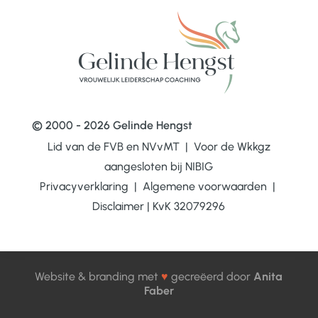
© 2000 - 2026 Gelinde Hengst
Lid van de FVB en NVvMT | Voor de Wkkgz
aangesloten bij
NIBIG
Privacyverklaring
|
Algemene voorwaarden
|
Disclaimer
|
KvK 32079296
Website & branding met
♥
gecreëerd door
Anita
Faber