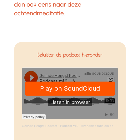
dan ook eens naar deze
ochtendmeditatie.
Beluister de podcast hieronder
Gelinde Hengst Podcast
·
Podcast #40 - Avondmeditatie om de dag los te laten en je af te stemmen op Liefde & Licht