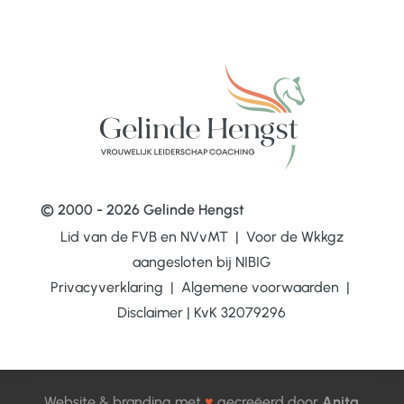
© 2000 - 2026 Gelinde Hengst
Lid van de FVB en NVvMT | Voor de Wkkgz
aangesloten bij
NIBIG
Privacyverklaring
|
Algemene voorwaarden
|
Disclaimer
|
KvK 32079296
Website & branding met
♥
gecreëerd door
Anita