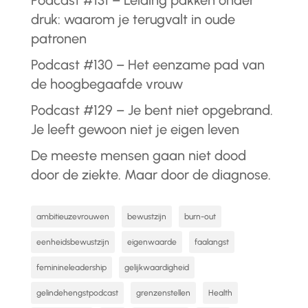
Podcast #131 – Leiding pakken onder
druk: waarom je terugvalt in oude
patronen
Podcast #130 – Het eenzame pad van
de hoogbegaafde vrouw
Podcast #129 – Je bent niet opgebrand.
Je leeft gewoon niet je eigen leven
De meeste mensen gaan niet dood
door de ziekte. Maar door de diagnose.
ambitieuzevrouwen
bewustzijn
burn-out
eenheidsbewustzijn
eigenwaarde
faalangst
feminineleadership
gelijkwaardigheid
gelindehengstpodcast
grenzenstellen
Health