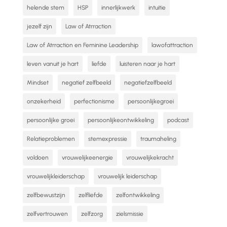
helende stem
HSP
innerlijkwerk
intuitie
jezelf zijn
Law of Atrraction
Law of Atrraction en Feminine Leadership
lawofattraction
leven vanuit je hart
liefde
luisteren naar je hart
Mindset
negatief zelfbeeld
negatiefzelfbeeld
onzekerheid
perfectionisme
persoonlijkegroei
persoonlijke groei
persoonlijkeontwikkeling
podcast
Relatieproblemen
stemexpressie
traumaheling
voldoen
vrouwelijkeenergie
vrouwelijkekracht
vrouwelijkleiderschap
vrouwelijk leiderschap
zelfbewustzijn
zelfliefde
zelfontwikkeling
zelfvertrouwen
zelfzorg
zielsmissie