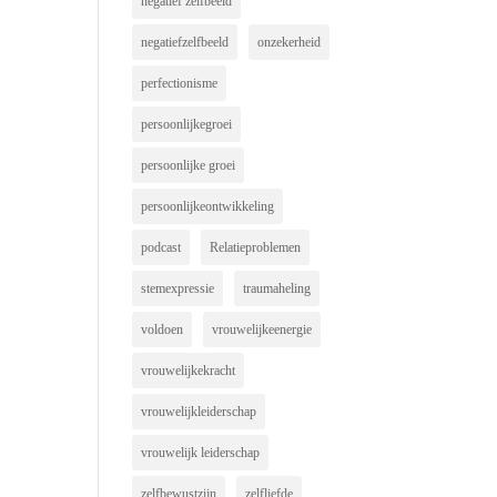
negatief zelfbeeld
negatiefzelfbeeld
onzekerheid
perfectionisme
persoonlijkegroei
persoonlijke groei
persoonlijkeontwikkeling
podcast
Relatieproblemen
stemexpressie
traumaheling
voldoen
vrouwelijkeenergie
vrouwelijkekracht
vrouwelijkleiderschap
vrouwelijk leiderschap
zelfbewustzijn
zelfliefde