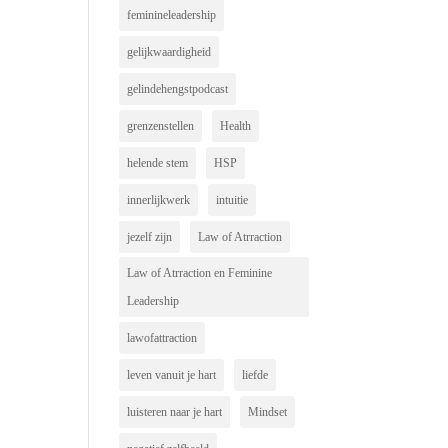
feminineleadership
gelijkwaardigheid
gelindehengstpodcast
grenzenstellen
Health
helende stem
HSP
innerlijkwerk
intuitie
jezelf zijn
Law of Atrraction
Law of Atrraction en Feminine
Leadership
lawofattraction
leven vanuit je hart
liefde
luisteren naar je hart
Mindset