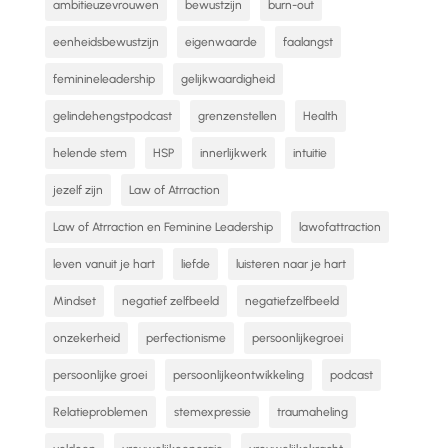
ambitieuzevrouwen
bewustzijn
burn-out
eenheidsbewustzijn
eigenwaarde
faalangst
feminineleadership
gelijkwaardigheid
gelindehengstpodcast
grenzenstellen
Health
helende stem
HSP
innerlijkwerk
intuitie
jezelf zijn
Law of Atrraction
Law of Atrraction en Feminine Leadership
lawofattraction
leven vanuit je hart
liefde
luisteren naar je hart
Mindset
negatief zelfbeeld
negatiefzelfbeeld
onzekerheid
perfectionisme
persoonlijkegroei
persoonlijke groei
persoonlijkeontwikkeling
podcast
Relatieproblemen
stemexpressie
traumaheling