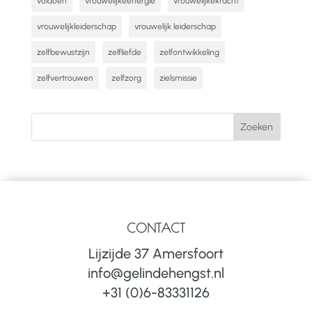
voldoen
vrouwelijkeenergie
vrouwelijkekracht
vrouwelijkleiderschap
vrouwelijk leiderschap
zelfbewustzijn
zelfliefde
zelfontwikkeling
zelfvertrouwen
zelfzorg
zielsmissie
CONTACT
Lijzijde 37 Amersfoort
info@gelindehengst.nl
+31 (0)6-83331126