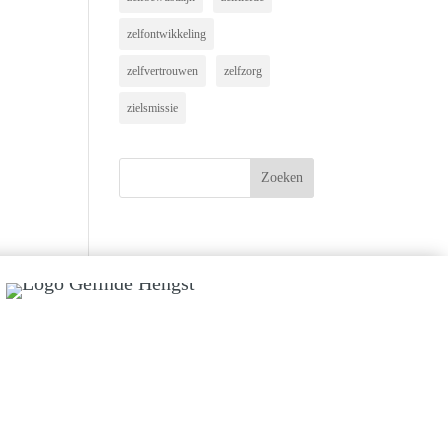
zelfontwikkeling
zelfvertrouwen
zelfzorg
zielsmissie