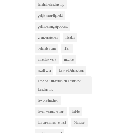
feminineleadership
gelijkwaardigheid
gelindehengstpodcast
grenzenstellen
Health
helende stem
HSP
innerlijkwerk
intuitie
jezelf zijn
Law of Atrraction
Law of Atrraction en Feminine
Leadership
lawofattraction
leven vanuit je hart
liefde
luisteren naar je hart
Mindset