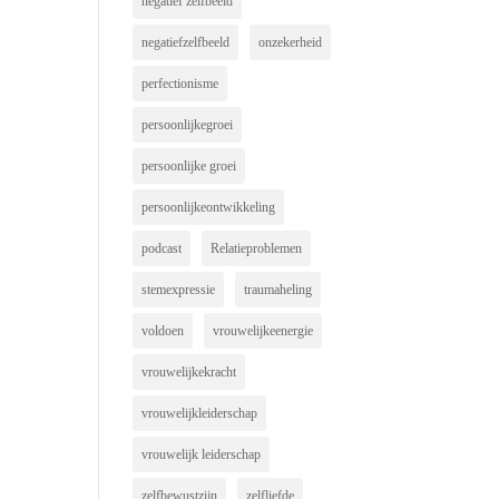
negatief zelfbeeld
negatiefzelfbeeld
onzekerheid
perfectionisme
persoonlijkegroei
persoonlijke groei
persoonlijkeontwikkeling
podcast
Relatieproblemen
stemexpressie
traumaheling
voldoen
vrouwelijkeenergie
vrouwelijkekracht
vrouwelijkleiderschap
vrouwelijk leiderschap
zelfbewustzijn
zelfliefde