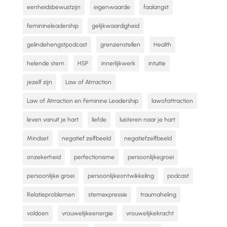
eenheidsbewustzijn
eigenwaarde
faalangst
feminineleadership
gelijkwaardigheid
gelindehengstpodcast
grenzenstellen
Health
helende stem
HSP
innerlijkwerk
intuitie
jezelf zijn
Law of Atrraction
Law of Atrraction en Feminine Leadership
lawofattraction
leven vanuit je hart
liefde
luisteren naar je hart
Mindset
negatief zelfbeeld
negatiefzelfbeeld
onzekerheid
perfectionisme
persoonlijkegroei
persoonlijke groei
persoonlijkeontwikkeling
podcast
Relatieproblemen
stemexpressie
traumaheling
voldoen
vrouwelijkeenergie
vrouwelijkekracht