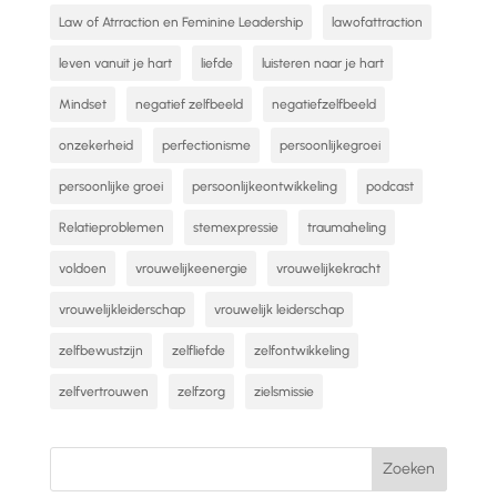
Law of Atrraction en Feminine Leadership
lawofattraction
leven vanuit je hart
liefde
luisteren naar je hart
Mindset
negatief zelfbeeld
negatiefzelfbeeld
onzekerheid
perfectionisme
persoonlijkegroei
persoonlijke groei
persoonlijkeontwikkeling
podcast
Relatieproblemen
stemexpressie
traumaheling
voldoen
vrouwelijkeenergie
vrouwelijkekracht
vrouwelijkleiderschap
vrouwelijk leiderschap
zelfbewustzijn
zelfliefde
zelfontwikkeling
zelfvertrouwen
zelfzorg
zielsmissie