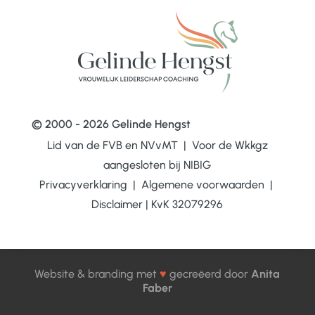
© 2000 - 2026 Gelinde Hengst
Lid van de FVB en NVvMT | Voor de Wkkgz
aangesloten bij
NIBIG
Privacyverklaring
|
Algemene voorwaarden
|
Disclaimer
|
KvK 32079296
Website & branding met
♥
gecreëerd door
Anita
Faber