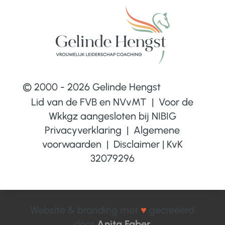
© 2000 - 2026 Gelinde Hengst
Lid van de FVB en NVvMT | Voor de
Wkkgz aangesloten bij
NIBIG
Privacyverklaring
|
Algemene
voorwaarden
|
Disclaimer
|
KvK
32079296
Website & branding met
♥
gecreëerd
door
Anita Faber