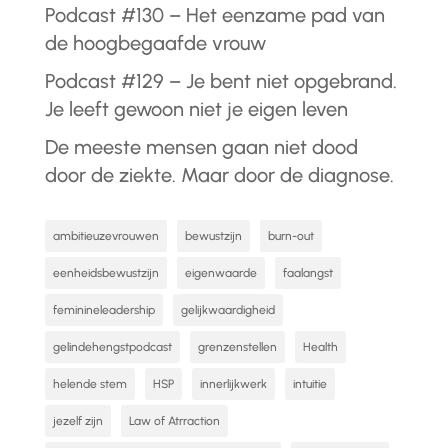
Podcast #130 – Het eenzame pad van
de hoogbegaafde vrouw
Podcast #129 – Je bent niet opgebrand.
Je leeft gewoon niet je eigen leven
De meeste mensen gaan niet dood
door de ziekte. Maar door de diagnose.
ambitieuzevrouwen
bewustzijn
burn-out
eenheidsbewustzijn
eigenwaarde
faalangst
feminineleadership
gelijkwaardigheid
gelindehengstpodcast
grenzenstellen
Health
helende stem
HSP
innerlijkwerk
intuitie
jezelf zijn
Law of Atrraction