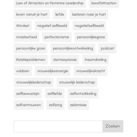
Law of Atrraction en Feminine Leadership
lawofattraction
leven vanuit je hart
liefde
luisteren naar je hart
Mindset
negatief zelfbeeld
negatiefzelfbeeld
onzekerheid
perfectionisme
persoonlijkegroei
persoonlijke groei
persoonlijkeontwikkeling
podcast
Relatieproblemen
stemexpressie
traumaheling
voldoen
vrouwelijkeenergie
vrouwelijkekracht
vrouwelijkleiderschap
vrouwelijk leiderschap
zelfbewustzijn
zelfliefde
zelfontwikkeling
zelfvertrouwen
zelfzorg
zielsmissie