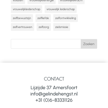
voldoen
vrouwelijkeenergie
vrouwelijkekracht
vrouwelijkleiderschap
vrouwelijk leiderschap
zelfbewustzijn
zelfliefde
zelfontwikkeling
zelfvertrouwen
zelfzorg
zielsmissie
CONTACT
Lijzijde 37 Amersfoort
info@gelindehengst.nl
+31 (0)6-83331126