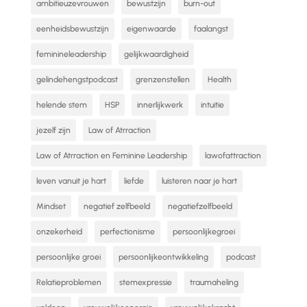
ambitieuzevrouwen
bewustzijn
burn-out
eenheidsbewustzijn
eigenwaarde
faalangst
feminineleadership
gelijkwaardigheid
gelindehengstpodcast
grenzenstellen
Health
helende stem
HSP
innerlijkwerk
intuitie
jezelf zijn
Law of Atrraction
Law of Atrraction en Feminine Leadership
lawofattraction
leven vanuit je hart
liefde
luisteren naar je hart
Mindset
negatief zelfbeeld
negatiefzelfbeeld
onzekerheid
perfectionisme
persoonlijkegroei
persoonlijke groei
persoonlijkeontwikkeling
podcast
Relatieproblemen
stemexpressie
traumaheling