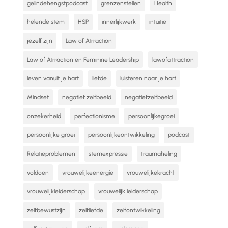
gelindehengstpodcast
grenzenstellen
Health
helende stem
HSP
innerlijkwerk
intuitie
jezelf zijn
Law of Atrraction
Law of Atrraction en Feminine Leadership
lawofattraction
leven vanuit je hart
liefde
luisteren naar je hart
Mindset
negatief zelfbeeld
negatiefzelfbeeld
onzekerheid
perfectionisme
persoonlijkegroei
persoonlijke groei
persoonlijkeontwikkeling
podcast
Relatieproblemen
stemexpressie
traumaheling
voldoen
vrouwelijkeenergie
vrouwelijkekracht
vrouwelijkleiderschap
vrouwelijk leiderschap
zelfbewustzijn
zelfliefde
zelfontwikkeling