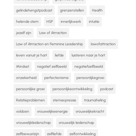
gelindehengstpodcast
grenzenstellen
Health
helende stem
HSP
innerlijkwerk
intuitie
jezelf zijn
Law of Atrraction
Law of Atrraction en Feminine Leadership
lawofattraction
leven vanuit je hart
liefde
luisteren naar je hart
Mindset
negatief zelfbeeld
negatiefzelfbeeld
onzekerheid
perfectionisme
persoonlijkegroei
persoonlijke groei
persoonlijkeontwikkeling
podcast
Relatieproblemen
stemexpressie
traumaheling
voldoen
vrouwelijkeenergie
vrouwelijkekracht
vrouwelijkleiderschap
vrouwelijk leiderschap
zelfbewustzijn
zelfliefde
zelfontwikkeling