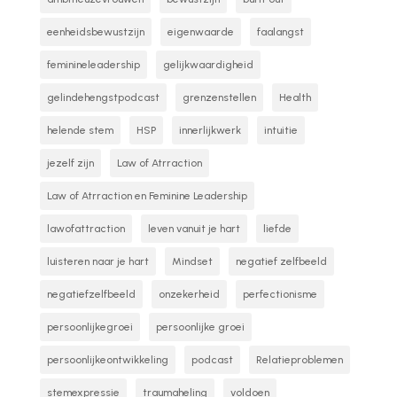
eenheidsbewustzijn
eigenwaarde
faalangst
feminineleadership
gelijkwaardigheid
gelindehengstpodcast
grenzenstellen
Health
helende stem
HSP
innerlijkwerk
intuitie
jezelf zijn
Law of Atrraction
Law of Atrraction en Feminine Leadership
lawofattraction
leven vanuit je hart
liefde
luisteren naar je hart
Mindset
negatief zelfbeeld
negatiefzelfbeeld
onzekerheid
perfectionisme
persoonlijkegroei
persoonlijke groei
persoonlijkeontwikkeling
podcast
Relatieproblemen
stemexpressie
traumaheling
voldoen