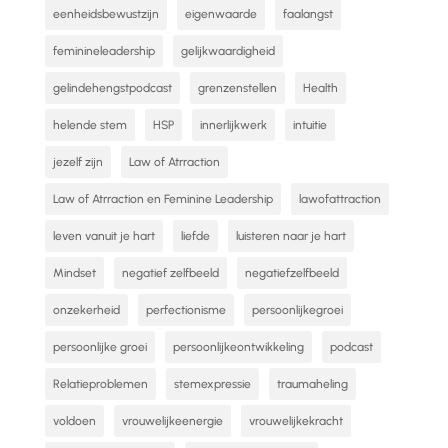
eenheidsbewustzijn
eigenwaarde
faalangst
feminineleadership
gelijkwaardigheid
gelindehengstpodcast
grenzenstellen
Health
helende stem
HSP
innerlijkwerk
intuitie
jezelf zijn
Law of Atrraction
Law of Atrraction en Feminine Leadership
lawofattraction
leven vanuit je hart
liefde
luisteren naar je hart
Mindset
negatief zelfbeeld
negatiefzelfbeeld
onzekerheid
perfectionisme
persoonlijkegroei
persoonlijke groei
persoonlijkeontwikkeling
podcast
Relatieproblemen
stemexpressie
traumaheling
voldoen
vrouwelijkeenergie
vrouwelijkekracht