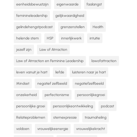
eenheidsbewustzijn
eigenwaarde
faalangst
feminineleadership
gelijkwaardigheid
gelindehengstpodcast
grenzenstellen
Health
helende stem
HSP
innerlijkwerk
intuitie
jezelf zijn
Law of Atrraction
Law of Atrraction en Feminine Leadership
lawofattraction
leven vanuit je hart
liefde
luisteren naar je hart
Mindset
negatief zelfbeeld
negatiefzelfbeeld
onzekerheid
perfectionisme
persoonlijkegroei
persoonlijke groei
persoonlijkeontwikkeling
podcast
Relatieproblemen
stemexpressie
traumaheling
voldoen
vrouwelijkeenergie
vrouwelijkekracht