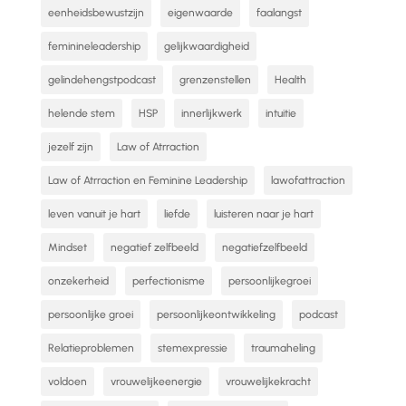
eenheidsbewustzijn
eigenwaarde
faalangst
feminineleadership
gelijkwaardigheid
gelindehengstpodcast
grenzenstellen
Health
helende stem
HSP
innerlijkwerk
intuitie
jezelf zijn
Law of Atrraction
Law of Atrraction en Feminine Leadership
lawofattraction
leven vanuit je hart
liefde
luisteren naar je hart
Mindset
negatief zelfbeeld
negatiefzelfbeeld
onzekerheid
perfectionisme
persoonlijkegroei
persoonlijke groei
persoonlijkeontwikkeling
podcast
Relatieproblemen
stemexpressie
traumaheling
voldoen
vrouwelijkeenergie
vrouwelijkekracht