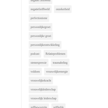
negatief zelfbeeld
negatiefzelfbeeld
onzekerheid
perfectionisme
persoonlijkegroei
persoonlijke groei
persoonlijkeontwikkeling
podcast
Relatieproblemen
stemexpressie
traumaheling
voldoen
vrouwelijkeenergie
vrouwelijkekracht
vrouwelijkleiderschap
vrouwelijk leiderschap
zelfbewustzijn
zelfliefde