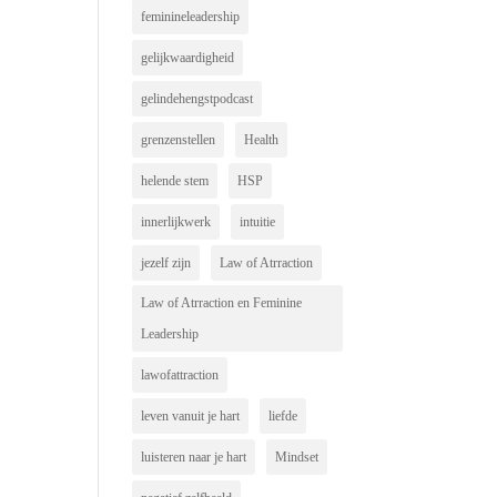
feminineleadership
gelijkwaardigheid
gelindehengstpodcast
grenzenstellen
Health
helende stem
HSP
innerlijkwerk
intuitie
jezelf zijn
Law of Atrraction
Law of Atrraction en Feminine
Leadership
lawofattraction
leven vanuit je hart
liefde
luisteren naar je hart
Mindset