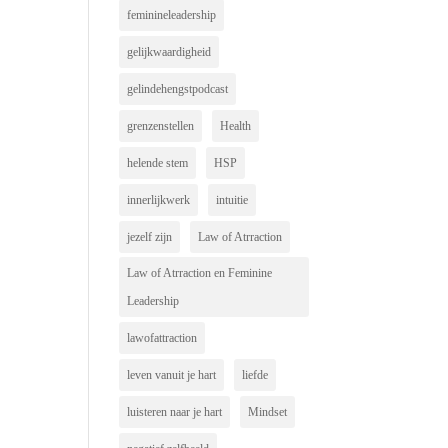
feminineleadership
gelijkwaardigheid
gelindehengstpodcast
grenzenstellen
Health
helende stem
HSP
innerlijkwerk
intuitie
jezelf zijn
Law of Atrraction
Law of Atrraction en Feminine
Leadership
lawofattraction
leven vanuit je hart
liefde
luisteren naar je hart
Mindset