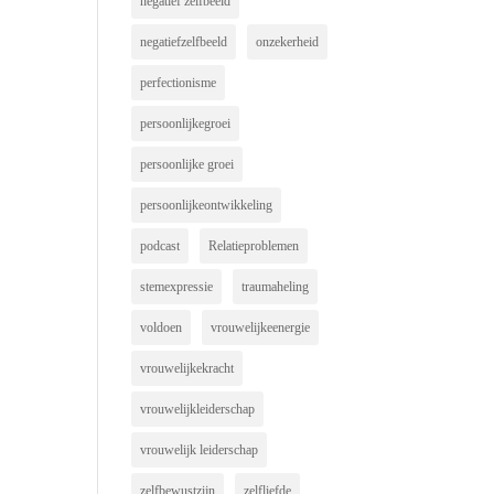
negatief zelfbeeld
negatiefzelfbeeld
onzekerheid
perfectionisme
persoonlijkegroei
persoonlijke groei
persoonlijkeontwikkeling
podcast
Relatieproblemen
stemexpressie
traumaheling
voldoen
vrouwelijkeenergie
vrouwelijkekracht
vrouwelijkleiderschap
vrouwelijk leiderschap
zelfbewustzijn
zelfliefde