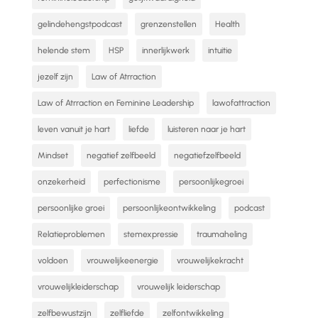
gelindehengstpodcast
grenzenstellen
Health
helende stem
HSP
innerlijkwerk
intuitie
jezelf zijn
Law of Atrraction
Law of Atrraction en Feminine Leadership
lawofattraction
leven vanuit je hart
liefde
luisteren naar je hart
Mindset
negatief zelfbeeld
negatiefzelfbeeld
onzekerheid
perfectionisme
persoonlijkegroei
persoonlijke groei
persoonlijkeontwikkeling
podcast
Relatieproblemen
stemexpressie
traumaheling
voldoen
vrouwelijkeenergie
vrouwelijkekracht
vrouwelijkleiderschap
vrouwelijk leiderschap
zelfbewustzijn
zelfliefde
zelfontwikkeling