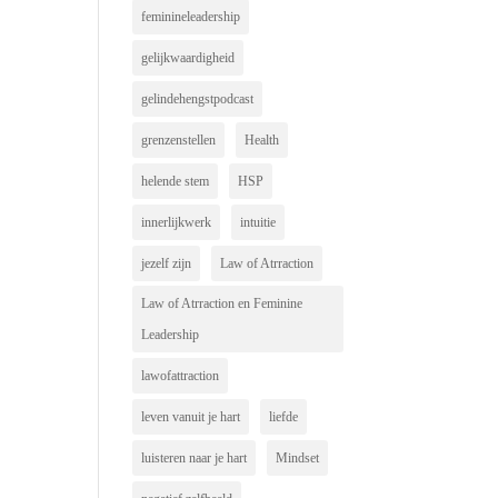
feminineleadership
gelijkwaardigheid
gelindehengstpodcast
grenzenstellen
Health
helende stem
HSP
innerlijkwerk
intuitie
jezelf zijn
Law of Atrraction
Law of Atrraction en Feminine
Leadership
lawofattraction
leven vanuit je hart
liefde
luisteren naar je hart
Mindset