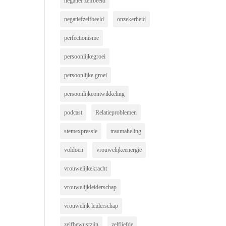
negatief zelfbeeld
negatiefzelfbeeld
onzekerheid
perfectionisme
persoonlijkegroei
persoonlijke groei
persoonlijkeontwikkeling
podcast
Relatieproblemen
stemexpressie
traumaheling
voldoen
vrouwelijkeenergie
vrouwelijkekracht
vrouwelijkleiderschap
vrouwelijk leiderschap
zelfbewustzijn
zelfliefde