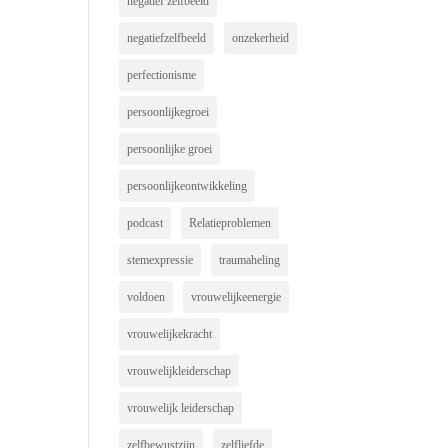
negatief zelfbeeld
negatiefzelfbeeld
onzekerheid
perfectionisme
persoonlijkegroei
persoonlijke groei
persoonlijkeontwikkeling
podcast
Relatieproblemen
stemexpressie
traumaheling
voldoen
vrouwelijkeenergie
vrouwelijkekracht
vrouwelijkleiderschap
vrouwelijk leiderschap
zelfbewustzijn
zelfliefde