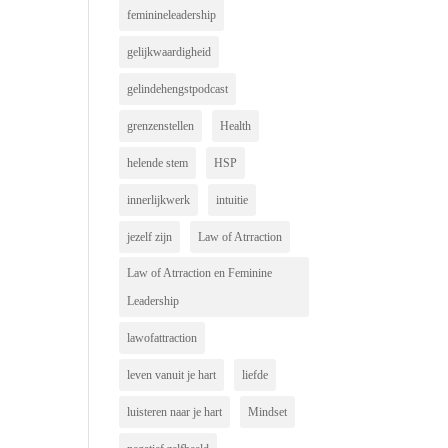
feminineleadership
gelijkwaardigheid
gelindehengstpodcast
grenzenstellen
Health
helende stem
HSP
innerlijkwerk
intuitie
jezelf zijn
Law of Atrraction
Law of Atrraction en Feminine
Leadership
lawofattraction
leven vanuit je hart
liefde
luisteren naar je hart
Mindset