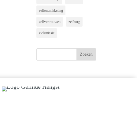
zelfontwikkeling
zelfvertrouwen
zelfzorg
zielsmissie