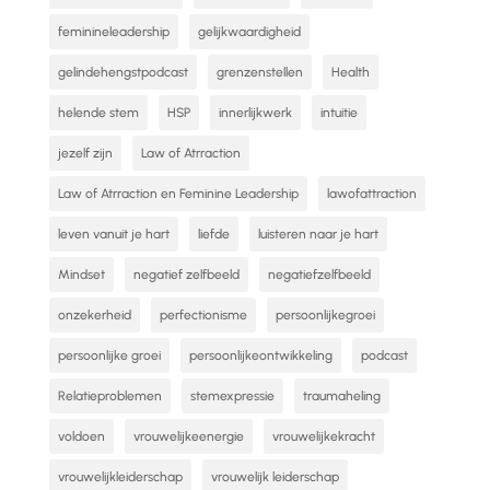
feminineleadership
gelijkwaardigheid
gelindehengstpodcast
grenzenstellen
Health
helende stem
HSP
innerlijkwerk
intuitie
jezelf zijn
Law of Atrraction
Law of Atrraction en Feminine Leadership
lawofattraction
leven vanuit je hart
liefde
luisteren naar je hart
Mindset
negatief zelfbeeld
negatiefzelfbeeld
onzekerheid
perfectionisme
persoonlijkegroei
persoonlijke groei
persoonlijkeontwikkeling
podcast
Relatieproblemen
stemexpressie
traumaheling
voldoen
vrouwelijkeenergie
vrouwelijkekracht
vrouwelijkleiderschap
vrouwelijk leiderschap