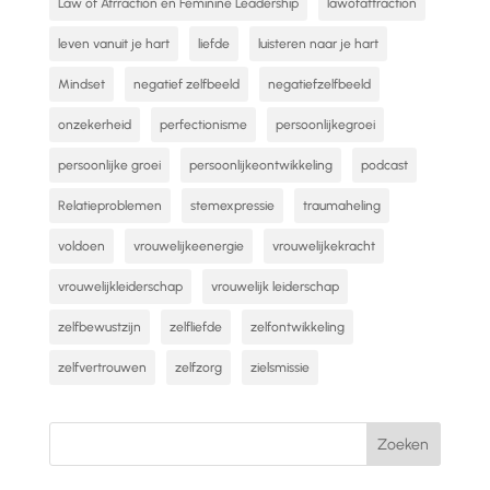
Law of Atrraction en Feminine Leadership
lawofattraction
leven vanuit je hart
liefde
luisteren naar je hart
Mindset
negatief zelfbeeld
negatiefzelfbeeld
onzekerheid
perfectionisme
persoonlijkegroei
persoonlijke groei
persoonlijkeontwikkeling
podcast
Relatieproblemen
stemexpressie
traumaheling
voldoen
vrouwelijkeenergie
vrouwelijkekracht
vrouwelijkleiderschap
vrouwelijk leiderschap
zelfbewustzijn
zelfliefde
zelfontwikkeling
zelfvertrouwen
zelfzorg
zielsmissie