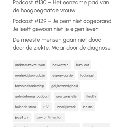
Podcast #130 – Het eenzame pad van
de hoogbegaafde vrouw
Podcast #129 – Je bent niet opgebrand.
Je leeft gewoon niet je eigen leven
De meeste mensen gaan niet dood
door de ziekte. Maar door de diagnose.
ambitieuzevrouwen
bewustzijn
burn-out
eenheidsbewustzijn
eigenwaarde
faalangst
feminineleadership
gelijkwaardigheid
gelindehengstpodcast
grenzenstellen
Health
helende stem
HSP
innerlijkwerk
intuitie
jezelf zijn
Law of Atrraction