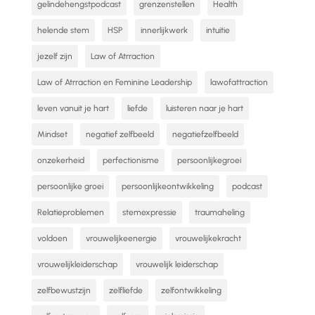
gelindehengstpodcast
grenzenstellen
Health
helende stem
HSP
innerlijkwerk
intuitie
jezelf zijn
Law of Atrraction
Law of Atrraction en Feminine Leadership
lawofattraction
leven vanuit je hart
liefde
luisteren naar je hart
Mindset
negatief zelfbeeld
negatiefzelfbeeld
onzekerheid
perfectionisme
persoonlijkegroei
persoonlijke groei
persoonlijkeontwikkeling
podcast
Relatieproblemen
stemexpressie
traumaheling
voldoen
vrouwelijkeenergie
vrouwelijkekracht
vrouwelijkleiderschap
vrouwelijk leiderschap
zelfbewustzijn
zelfliefde
zelfontwikkeling