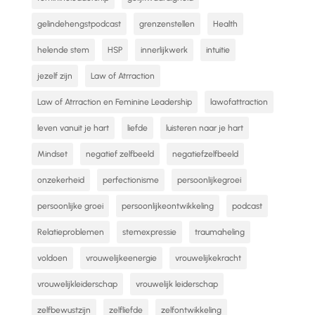
gelindehengstpodcast
grenzenstellen
Health
helende stem
HSP
innerlijkwerk
intuitie
jezelf zijn
Law of Atrraction
Law of Atrraction en Feminine Leadership
lawofattraction
leven vanuit je hart
liefde
luisteren naar je hart
Mindset
negatief zelfbeeld
negatiefzelfbeeld
onzekerheid
perfectionisme
persoonlijkegroei
persoonlijke groei
persoonlijkeontwikkeling
podcast
Relatieproblemen
stemexpressie
traumaheling
voldoen
vrouwelijkeenergie
vrouwelijkekracht
vrouwelijkleiderschap
vrouwelijk leiderschap
zelfbewustzijn
zelfliefde
zelfontwikkeling