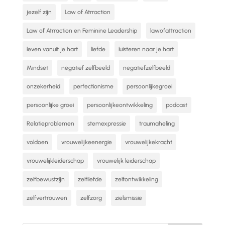
jezelf zijn
Law of Atrraction
Law of Atrraction en Feminine Leadership
lawofattraction
leven vanuit je hart
liefde
luisteren naar je hart
Mindset
negatief zelfbeeld
negatiefzelfbeeld
onzekerheid
perfectionisme
persoonlijkegroei
persoonlijke groei
persoonlijkeontwikkeling
podcast
Relatieproblemen
stemexpressie
traumaheling
voldoen
vrouwelijkeenergie
vrouwelijkekracht
vrouwelijkleiderschap
vrouwelijk leiderschap
zelfbewustzijn
zelfliefde
zelfontwikkeling
zelfvertrouwen
zelfzorg
zielsmissie