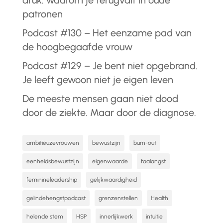
druk: waarom je terugvalt in oude
patronen
Podcast #130 – Het eenzame pad van
de hoogbegaafde vrouw
Podcast #129 – Je bent niet opgebrand.
Je leeft gewoon niet je eigen leven
De meeste mensen gaan niet dood
door de ziekte. Maar door de diagnose.
ambitieuzevrouwen
bewustzijn
burn-out
eenheidsbewustzijn
eigenwaarde
faalangst
feminineleadership
gelijkwaardigheid
gelindehengstpodcast
grenzenstellen
Health
helende stem
HSP
innerlijkwerk
intuitie