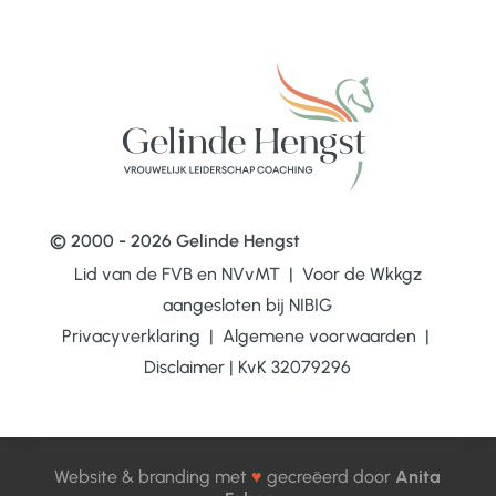
© 2000 - 2026 Gelinde Hengst
Lid van de FVB en NVvMT | Voor de Wkkgz
aangesloten bij
NIBIG
Privacyverklaring
|
Algemene voorwaarden
|
Disclaimer
|
KvK 32079296
Website & branding met
♥
gecreëerd door
Anita