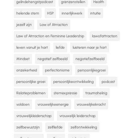
gelindehengstpodcast
grenzenstellen
Health
helende stem
HSP
innerlijkwerk
intuitie
jezelf zijn
Law of Atrraction
Law of Atrraction en Feminine Leadership
lawofattraction
leven vanuit je hart
liefde
luisteren naar je hart
Mindset
negatief zelfbeeld
negatiefzelfbeeld
onzekerheid
perfectionisme
persoonlijkegroei
persoonlijke groei
persoonlijkeontwikkeling
podcast
Relatieproblemen
stemexpressie
traumaheling
voldoen
vrouwelijkeenergie
vrouwelijkekracht
vrouwelijkleiderschap
vrouwelijk leiderschap
zelfbewustzijn
zelfliefde
zelfontwikkeling