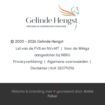
© 2000 - 2026 Gelinde Hengst
Lid van de FVB en NVvMT | Voor de Wkkgz
aangesloten bij
NIBIG
Privacyverklaring
|
Algemene voorwaarden
|
Disclaimer
|
KvK 32079296
Website & branding met
♥
gecreëerd door
Anita
Faber