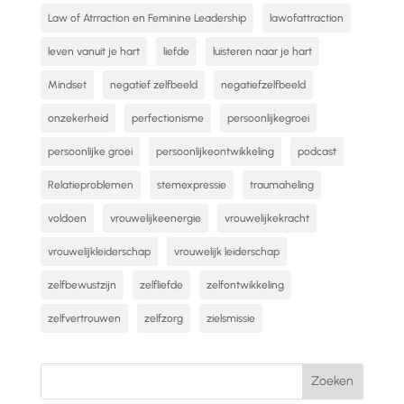
Law of Atrraction en Feminine Leadership
lawofattraction
leven vanuit je hart
liefde
luisteren naar je hart
Mindset
negatief zelfbeeld
negatiefzelfbeeld
onzekerheid
perfectionisme
persoonlijkegroei
persoonlijke groei
persoonlijkeontwikkeling
podcast
Relatieproblemen
stemexpressie
traumaheling
voldoen
vrouwelijkeenergie
vrouwelijkekracht
vrouwelijkleiderschap
vrouwelijk leiderschap
zelfbewustzijn
zelfliefde
zelfontwikkeling
zelfvertrouwen
zelfzorg
zielsmissie