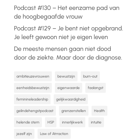
Podcast #130 – Het eenzame pad van
de hoogbegaafde vrouw
Podcast #129 – Je bent niet opgebrand.
Je leeft gewoon niet je eigen leven
De meeste mensen gaan niet dood
door de ziekte. Maar door de diagnose.
ambitieuzevrouwen
bewustzijn
burn-out
eenheidsbewustzijn
eigenwaarde
faalangst
feminineleadership
gelijkwaardigheid
gelindehengstpodcast
grenzenstellen
Health
helende stem
HSP
innerlijkwerk
intuitie
jezelf zijn
Law of Atrraction