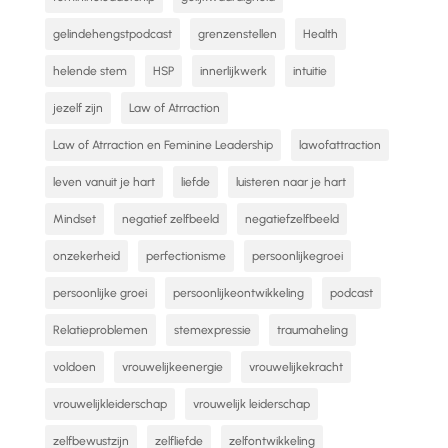
gelindehengstpodcast
grenzenstellen
Health
helende stem
HSP
innerlijkwerk
intuitie
jezelf zijn
Law of Atrraction
Law of Atrraction en Feminine Leadership
lawofattraction
leven vanuit je hart
liefde
luisteren naar je hart
Mindset
negatief zelfbeeld
negatiefzelfbeeld
onzekerheid
perfectionisme
persoonlijkegroei
persoonlijke groei
persoonlijkeontwikkeling
podcast
Relatieproblemen
stemexpressie
traumaheling
voldoen
vrouwelijkeenergie
vrouwelijkekracht
vrouwelijkleiderschap
vrouwelijk leiderschap
zelfbewustzijn
zelfliefde
zelfontwikkeling