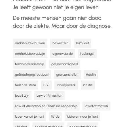
Je leeft gewoon niet je eigen leven
De meeste mensen gaan niet dood
door de ziekte. Maar door de diagnose.
ambitieuzevrouwen
bewustzijn
burn-out
eenheidsbewustzijn
eigenwaarde
faalangst
feminineleadership
gelijkwaardigheid
gelindehengstpodcast
grenzenstellen
Health
helende stem
HSP
innerlijkwerk
intuitie
jezelf zijn
Law of Atrraction
Law of Atrraction en Feminine Leadership
lawofattraction
leven vanuit je hart
liefde
luisteren naar je hart
Mindset
negatief zelfbeeld
negatiefzelfbeeld