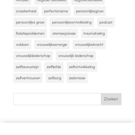
onzekerheid
perfectionisme
persoonlijkegroei
persoonlijke groei
persoonlijkeontwikkeling
podcast
Relatieproblemen
stemexpressie
traumaheling
voldoen
vrouwelijkeenergie
vrouwelijkekracht
vrouwelijkleiderschap
vrouwelijk leiderschap
zelfbewustzijn
zelfliefde
zelfontwikkeling
zelfvertrouwen
zelfzorg
zielsmissie