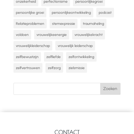
onzekerheid
perfectionisme
persoonlijkegroei
persoonlijke groei
persoonlijkeontwikkeling
podcast
Relatieproblemen
stemexpressie
traumaheling
voldoen
vrouwelijkeenergie
vrouwelijkekracht
vrouwelijkleiderschap
vrouwelijk leiderschap
zelfbewustzijn
zelfliefde
zelfontwikkeling
zelfvertrouwen
zelfzorg
zielsmissie
CONTACT