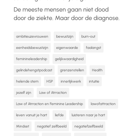
De meeste mensen gaan niet dood
door de ziekte. Maar door de diagnose.
ambitieuzevrouwen
bewustzijn
burn-out
eenheidsbewustzijn
eigenwaarde
faalangst
feminineleadership
gelijkwaardigheid
gelindehengstpodcast
grenzenstellen
Health
helende stem
HSP
innerlijkwerk
intuitie
jezelf zijn
Law of Atrraction
Law of Atrraction en Feminine Leadership
lawofattraction
leven vanuit je hart
liefde
luisteren naar je hart
Mindset
negatief zelfbeeld
negatiefzelfbeeld