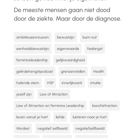
De meeste mensen gaan niet dood
door de ziekte. Maar door de diagnose.
ambitieuzevrouwen
bewustzijn
burn-out
eenheidsbewustzijn
eigenwaarde
faalangst
feminineleadership
gelijkwaardigheid
gelindehengstpodcast
grenzenstellen
Health
helende stem
HSP
innerlijkwerk
intuitie
jezelf zijn
Law of Atrraction
Law of Atrraction en Feminine Leadership
lawofattraction
leven vanuit je hart
liefde
luisteren naar je hart
Mindset
negatief zelfbeeld
negatiefzelfbeeld