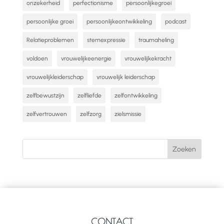
onzekerheid
perfectionisme
persoonlijkegroei
persoonlijke groei
persoonlijkeontwikkeling
podcast
Relatieproblemen
stemexpressie
traumaheling
voldoen
vrouwelijkeenergie
vrouwelijkekracht
vrouwelijkleiderschap
vrouwelijk leiderschap
zelfbewustzijn
zelfliefde
zelfontwikkeling
zelfvertrouwen
zelfzorg
zielsmissie
CONTACT