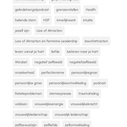
gelindehengstpodcast
grenzenstellen
Health
helende stem
HSP
innerlijkwerk
intuitie
jezelf zijn
Law of Atrraction
Law of Atrraction en Feminine Leadership
lawofattraction
leven vanuit je hart
liefde
luisteren naar je hart
Mindset
negatief zelfbeeld
negatiefzelfbeeld
onzekerheid
perfectionisme
persoonlijkegroei
persoonlijke groei
persoonlijkeontwikkeling
podcast
Relatieproblemen
stemexpressie
traumaheling
voldoen
vrouwelijkeenergie
vrouwelijkekracht
vrouwelijkleiderschap
vrouwelijk leiderschap
zelfbewustzijn
zelfliefde
zelfontwikkeling