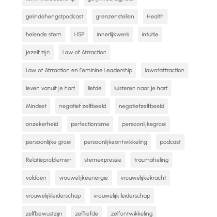
gelindehengstpodcast
grenzenstellen
Health
helende stem
HSP
innerlijkwerk
intuitie
jezelf zijn
Law of Atrraction
Law of Atrraction en Feminine Leadership
lawofattraction
leven vanuit je hart
liefde
luisteren naar je hart
Mindset
negatief zelfbeeld
negatiefzelfbeeld
onzekerheid
perfectionisme
persoonlijkegroei
persoonlijke groei
persoonlijkeontwikkeling
podcast
Relatieproblemen
stemexpressie
traumaheling
voldoen
vrouwelijkeenergie
vrouwelijkekracht
vrouwelijkleiderschap
vrouwelijk leiderschap
zelfbewustzijn
zelfliefde
zelfontwikkeling