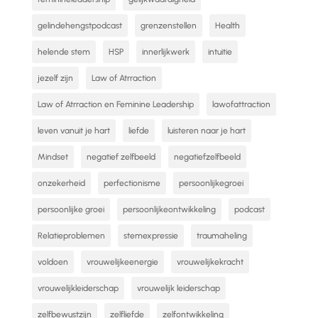
gelindehengstpodcast
grenzenstellen
Health
helende stem
HSP
innerlijkwerk
intuitie
jezelf zijn
Law of Atrraction
Law of Atrraction en Feminine Leadership
lawofattraction
leven vanuit je hart
liefde
luisteren naar je hart
Mindset
negatief zelfbeeld
negatiefzelfbeeld
onzekerheid
perfectionisme
persoonlijkegroei
persoonlijke groei
persoonlijkeontwikkeling
podcast
Relatieproblemen
stemexpressie
traumaheling
voldoen
vrouwelijkeenergie
vrouwelijkekracht
vrouwelijkleiderschap
vrouwelijk leiderschap
zelfbewustzijn
zelfliefde
zelfontwikkeling