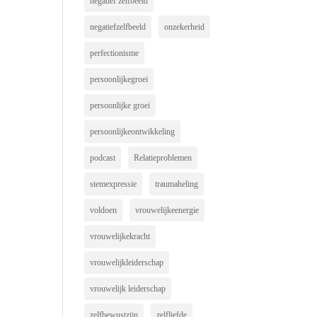
negatief zelfbeeld
negatiefzelfbeeld
onzekerheid
perfectionisme
persoonlijkegroei
persoonlijke groei
persoonlijkeontwikkeling
podcast
Relatieproblemen
stemexpressie
traumaheling
voldoen
vrouwelijkeenergie
vrouwelijkekracht
vrouwelijkleiderschap
vrouwelijk leiderschap
zelfbewustzijn
zelfliefde