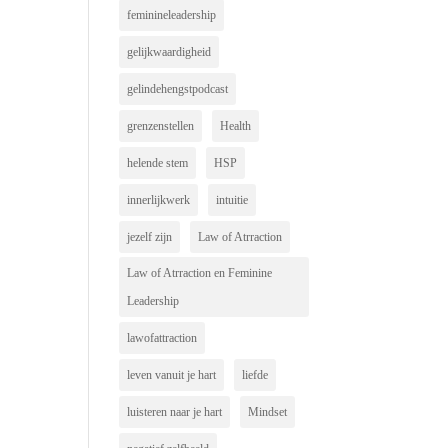
feminineleadership
gelijkwaardigheid
gelindehengstpodcast
grenzenstellen
Health
helende stem
HSP
innerlijkwerk
intuitie
jezelf zijn
Law of Atrraction
Law of Atrraction en Feminine
Leadership
lawofattraction
leven vanuit je hart
liefde
luisteren naar je hart
Mindset