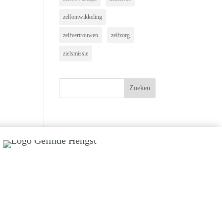
zelfontwikkeling
zelfvertrouwen
zelfzorg
zielsmissie