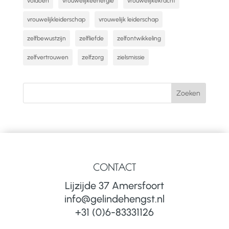
voldoen
vrouwelijkeenergie
vrouwelijkekracht
vrouwelijkleiderschap
vrouwelijk leiderschap
zelfbewustzijn
zelfliefde
zelfontwikkeling
zelfvertrouwen
zelfzorg
zielsmissie
CONTACT
Lijzijde 37 Amersfoort
info@gelindehengst.nl
+31 (0)6-83331126