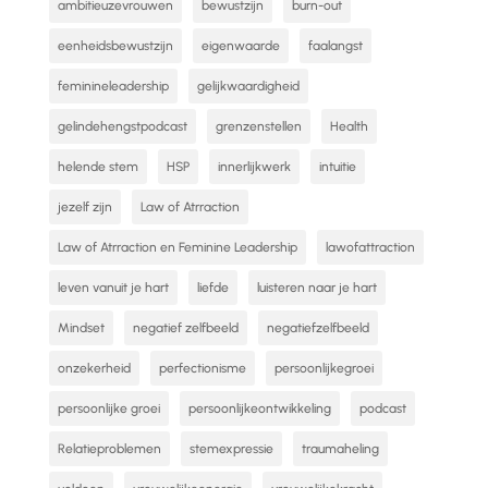
ambitieuzevrouwen
bewustzijn
burn-out
eenheidsbewustzijn
eigenwaarde
faalangst
feminineleadership
gelijkwaardigheid
gelindehengstpodcast
grenzenstellen
Health
helende stem
HSP
innerlijkwerk
intuitie
jezelf zijn
Law of Atrraction
Law of Atrraction en Feminine Leadership
lawofattraction
leven vanuit je hart
liefde
luisteren naar je hart
Mindset
negatief zelfbeeld
negatiefzelfbeeld
onzekerheid
perfectionisme
persoonlijkegroei
persoonlijke groei
persoonlijkeontwikkeling
podcast
Relatieproblemen
stemexpressie
traumaheling