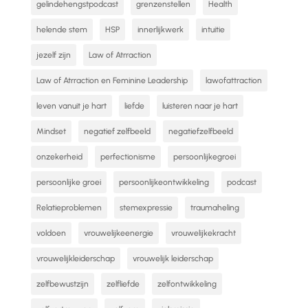
gelindehengstpodcast
grenzenstellen
Health
helende stem
HSP
innerlijkwerk
intuitie
jezelf zijn
Law of Atrraction
Law of Atrraction en Feminine Leadership
lawofattraction
leven vanuit je hart
liefde
luisteren naar je hart
Mindset
negatief zelfbeeld
negatiefzelfbeeld
onzekerheid
perfectionisme
persoonlijkegroei
persoonlijke groei
persoonlijkeontwikkeling
podcast
Relatieproblemen
stemexpressie
traumaheling
voldoen
vrouwelijkeenergie
vrouwelijkekracht
vrouwelijkleiderschap
vrouwelijk leiderschap
zelfbewustzijn
zelfliefde
zelfontwikkeling