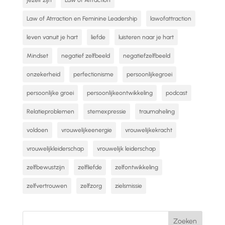
jezelf zijn
Law of Atrraction
Law of Atrraction en Feminine Leadership
lawofattraction
leven vanuit je hart
liefde
luisteren naar je hart
Mindset
negatief zelfbeeld
negatiefzelfbeeld
onzekerheid
perfectionisme
persoonlijkegroei
persoonlijke groei
persoonlijkeontwikkeling
podcast
Relatieproblemen
stemexpressie
traumaheling
voldoen
vrouwelijkeenergie
vrouwelijkekracht
vrouwelijkleiderschap
vrouwelijk leiderschap
zelfbewustzijn
zelfliefde
zelfontwikkeling
zelfvertrouwen
zelfzorg
zielsmissie