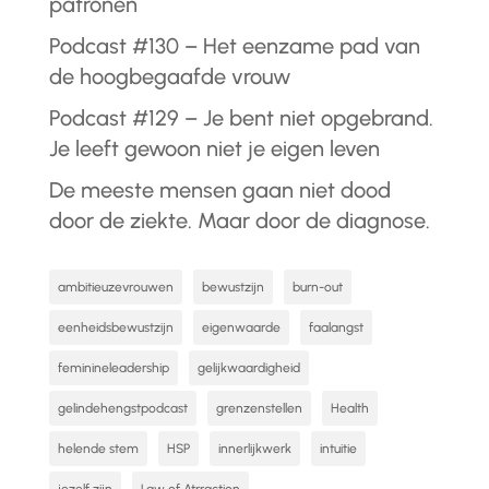
patronen
Podcast #130 – Het eenzame pad van
de hoogbegaafde vrouw
Podcast #129 – Je bent niet opgebrand.
Je leeft gewoon niet je eigen leven
De meeste mensen gaan niet dood
door de ziekte. Maar door de diagnose.
ambitieuzevrouwen
bewustzijn
burn-out
eenheidsbewustzijn
eigenwaarde
faalangst
feminineleadership
gelijkwaardigheid
gelindehengstpodcast
grenzenstellen
Health
helende stem
HSP
innerlijkwerk
intuitie