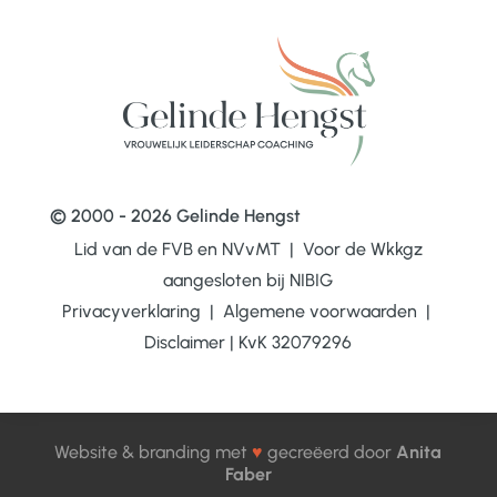
© 2000 - 2026 Gelinde Hengst
Lid van de FVB en NVvMT | Voor de Wkkgz
aangesloten bij
NIBIG
Privacyverklaring
|
Algemene voorwaarden
|
Disclaimer
|
KvK 32079296
Website & branding met
♥
gecreëerd door
Anita
Faber