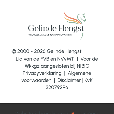
© 2000 - 2026 Gelinde Hengst
Lid van de FVB en NVvMT | Voor de
Wkkgz aangesloten bij
NIBIG
Privacyverklaring
|
Algemene
voorwaarden
|
Disclaimer
|
KvK
32079296
Website & branding met
♥
gecreëerd