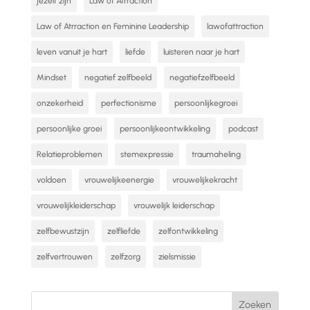
jezelf zijn
Law of Atrraction
Law of Atrraction en Feminine Leadership
lawofattraction
leven vanuit je hart
liefde
luisteren naar je hart
Mindset
negatief zelfbeeld
negatiefzelfbeeld
onzekerheid
perfectionisme
persoonlijkegroei
persoonlijke groei
persoonlijkeontwikkeling
podcast
Relatieproblemen
stemexpressie
traumaheling
voldoen
vrouwelijkeenergie
vrouwelijkekracht
vrouwelijkleiderschap
vrouwelijk leiderschap
zelfbewustzijn
zelfliefde
zelfontwikkeling
zelfvertrouwen
zelfzorg
zielsmissie