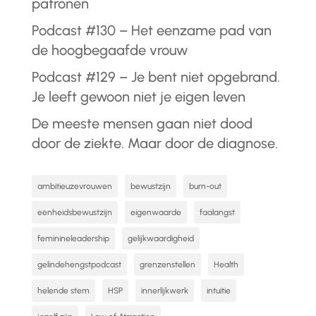
patronen
Podcast #130 – Het eenzame pad van
de hoogbegaafde vrouw
Podcast #129 – Je bent niet opgebrand.
Je leeft gewoon niet je eigen leven
De meeste mensen gaan niet dood
door de ziekte. Maar door de diagnose.
ambitieuzevrouwen
bewustzijn
burn-out
eenheidsbewustzijn
eigenwaarde
faalangst
feminineleadership
gelijkwaardigheid
gelindehengstpodcast
grenzenstellen
Health
helende stem
HSP
innerlijkwerk
intuitie