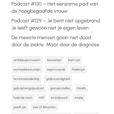
Podcast #130 – Het eenzame pad van
de hoogbegaafde vrouw
Podcast #129 – Je bent niet opgebrand.
Je leeft gewoon niet je eigen leven
De meeste mensen gaan niet dood
door de ziekte. Maar door de diagnose.
ambitieuzevrouwen
bewustzijn
burn-out
eenheidsbewustzijn
eigenwaarde
faalangst
feminineleadership
gelijkwaardigheid
gelindehengstpodcast
grenzenstellen
Health
helende stem
HSP
innerlijkwerk
intuitie
jezelf zijn
Law of Atrraction