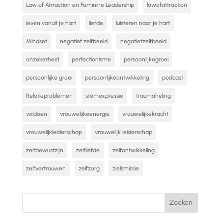
Law of Atrraction en Feminine Leadership
lawofattraction
leven vanuit je hart
liefde
luisteren naar je hart
Mindset
negatief zelfbeeld
negatiefzelfbeeld
onzekerheid
perfectionisme
persoonlijkegroei
persoonlijke groei
persoonlijkeontwikkeling
podcast
Relatieproblemen
stemexpressie
traumaheling
voldoen
vrouwelijkeenergie
vrouwelijkekracht
vrouwelijkleiderschap
vrouwelijk leiderschap
zelfbewustzijn
zelfliefde
zelfontwikkeling
zelfvertrouwen
zelfzorg
zielsmissie