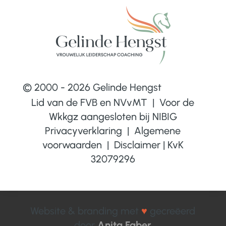
© 2000 - 2026 Gelinde Hengst
Lid van de FVB en NVvMT | Voor de
Wkkgz aangesloten bij
NIBIG
Privacyverklaring
|
Algemene
voorwaarden
|
Disclaimer
|
KvK
32079296
Website & branding met
♥
gecreëerd
door
Anita Faber