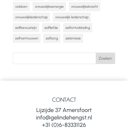
voldoen
vrouwelijkeenergie
vrouwelijkekracht
vrouwelijkleiderschap
vrouwelijk leiderschap
zelfbewustzijn
zelfliefde
zelfontwikkeling
zelfvertrouwen
zelfzorg
zielsmissie
CONTACT
Lijzijde 37 Amersfoort
info@gelindehengst.nl
+31 (0)6-83331126