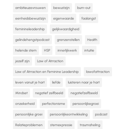
ambitieuzevrouwen
bewustzijn
burn-out
eenheidsbewustzijn
eigenwaarde
faalangst
feminineleadership
gelijkwaardigheid
gelindehengstpodcast
grenzenstellen
Health
helende stem
HSP
innerlijkwerk
intuitie
jezelf zijn
Law of Atrraction
Law of Atrraction en Feminine Leadership
lawofattraction
leven vanuit je hart
liefde
luisteren naar je hart
Mindset
negatief zelfbeeld
negatiefzelfbeeld
onzekerheid
perfectionisme
persoonlijkegroei
persoonlijke groei
persoonlijkeontwikkeling
podcast
Relatieproblemen
stemexpressie
traumaheling