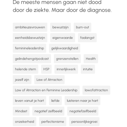
De meeste mensen gaan niet dood
door de ziekte. Maar door de diagnose.
ambitieuzevrouwen
bewustzijn
burn-out
eenheidsbewustzijn
eigenwaarde
faalangst
feminineleadership
gelijkwaardigheid
gelindehengstpodcast
grenzenstellen
Health
helende stem
HSP
innerlijkwerk
intuitie
jezelf zijn
Law of Atrraction
Law of Atrraction en Feminine Leadership
lawofattraction
leven vanuit je hart
liefde
luisteren naar je hart
Mindset
negatief zelfbeeld
negatiefzelfbeeld
onzekerheid
perfectionisme
persoonlijkegroei