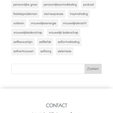
persoonlijke groei
persoonlijkeontwikkeling
podcast
Relatieproblemen
stemexpressie
traumaheling
voldoen
vrouwelijkeenergie
vrouwelijkekracht
vrouwelijkleiderschap
vrouwelijk leiderschap
zelfbewustzijn
zelfliefde
zelfontwikkeling
zelfvertrouwen
zelfzorg
zielsmissie
CONTACT