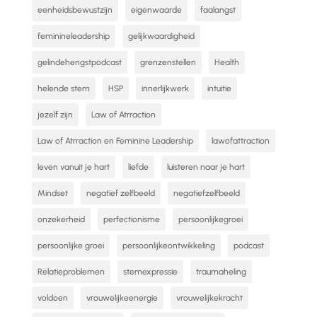
eenheidsbewustzijn
eigenwaarde
faalangst
feminineleadership
gelijkwaardigheid
gelindehengstpodcast
grenzenstellen
Health
helende stem
HSP
innerlijkwerk
intuitie
jezelf zijn
Law of Atrraction
Law of Atrraction en Feminine Leadership
lawofattraction
leven vanuit je hart
liefde
luisteren naar je hart
Mindset
negatief zelfbeeld
negatiefzelfbeeld
onzekerheid
perfectionisme
persoonlijkegroei
persoonlijke groei
persoonlijkeontwikkeling
podcast
Relatieproblemen
stemexpressie
traumaheling
voldoen
vrouwelijkeenergie
vrouwelijkekracht