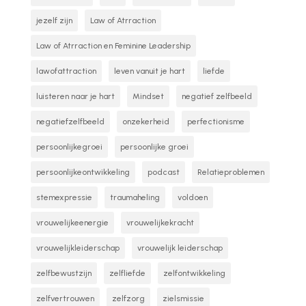
jezelf zijn
Law of Atrraction
Law of Atrraction en Feminine Leadership
lawofattraction
leven vanuit je hart
liefde
luisteren naar je hart
Mindset
negatief zelfbeeld
negatiefzelfbeeld
onzekerheid
perfectionisme
persoonlijkegroei
persoonlijke groei
persoonlijkeontwikkeling
podcast
Relatieproblemen
stemexpressie
traumaheling
voldoen
vrouwelijkeenergie
vrouwelijkekracht
vrouwelijkleiderschap
vrouwelijk leiderschap
zelfbewustzijn
zelfliefde
zelfontwikkeling
zelfvertrouwen
zelfzorg
zielsmissie