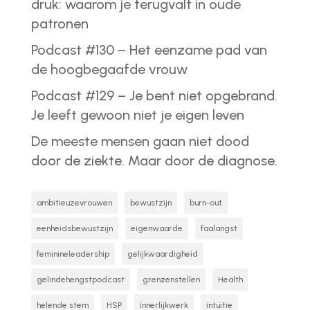
druk: waarom je terugvalt in oude
patronen
Podcast #130 – Het eenzame pad van
de hoogbegaafde vrouw
Podcast #129 – Je bent niet opgebrand.
Je leeft gewoon niet je eigen leven
De meeste mensen gaan niet dood
door de ziekte. Maar door de diagnose.
ambitieuzevrouwen
bewustzijn
burn-out
eenheidsbewustzijn
eigenwaarde
faalangst
feminineleadership
gelijkwaardigheid
gelindehengstpodcast
grenzenstellen
Health
helende stem
HSP
innerlijkwerk
intuitie