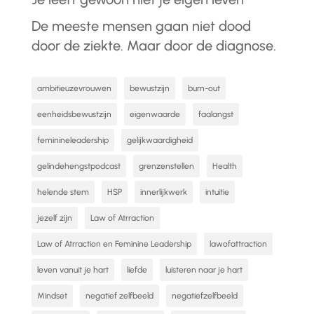
De meeste mensen gaan niet dood
door de ziekte. Maar door de diagnose.
ambitieuzevrouwen
bewustzijn
burn-out
eenheidsbewustzijn
eigenwaarde
faalangst
feminineleadership
gelijkwaardigheid
gelindehengstpodcast
grenzenstellen
Health
helende stem
HSP
innerlijkwerk
intuitie
jezelf zijn
Law of Atrraction
Law of Atrraction en Feminine Leadership
lawofattraction
leven vanuit je hart
liefde
luisteren naar je hart
Mindset
negatief zelfbeeld
negatiefzelfbeeld